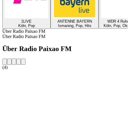
1LIVE
ANTENNE BAYERN
WDR 4 Ruhrg
Köln, Pop
Ismaning, Pop, Hits
Köln, Pop, Oldi
Über Radio Paixao FM
Über Radio Paixao FM
Über Radio Paixao FM
(4)
Sender-Website