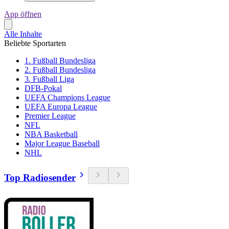
App öffnen
Alle Inhalte
Beliebte Sportarten
1. Fußball Bundesliga
2. Fußball Bundesliga
3. Fußball Liga
DFB-Pokal
UEFA Champions League
UEFA Europa League
Premier League
NFL
NBA Basketball
Major League Baseball
NHL
Top Radiosender