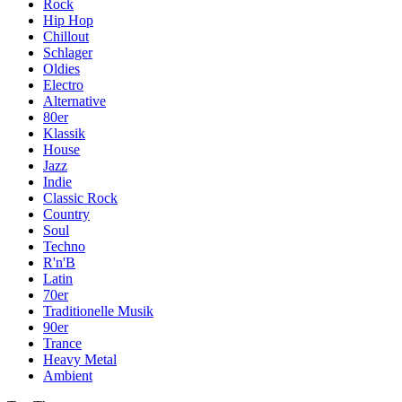
Rock
Hip Hop
Chillout
Schlager
Oldies
Electro
Alternative
80er
Klassik
House
Jazz
Indie
Classic Rock
Country
Soul
Techno
R'n'B
Latin
70er
Traditionelle Musik
90er
Trance
Heavy Metal
Ambient