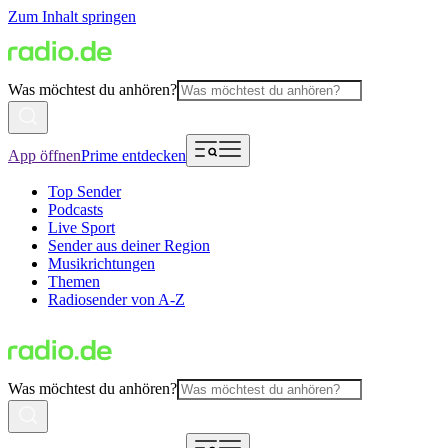
Zum Inhalt springen
Was möchtest du anhören?
App öffnen
Prime entdecken
Top Sender
Podcasts
Live Sport
Sender aus deiner Region
Musikrichtungen
Themen
Radiosender von A-Z
Was möchtest du anhören?