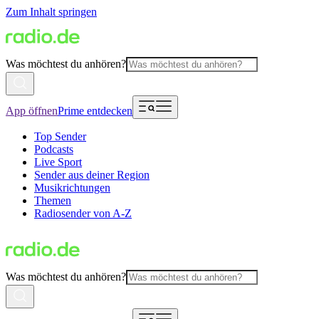
Zum Inhalt springen
Was möchtest du anhören?
App öffnen
Prime entdecken
Top Sender
Podcasts
Live Sport
Sender aus deiner Region
Musikrichtungen
Themen
Radiosender von A-Z
Was möchtest du anhören?