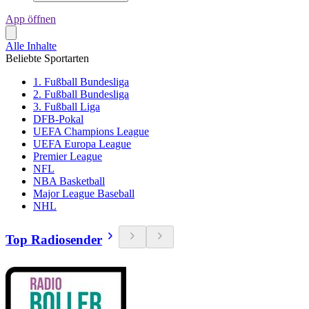
App öffnen
Alle Inhalte
Beliebte Sportarten
1. Fußball Bundesliga
2. Fußball Bundesliga
3. Fußball Liga
DFB-Pokal
UEFA Champions League
UEFA Europa League
Premier League
NFL
NBA Basketball
Major League Baseball
NHL
Top Radiosender