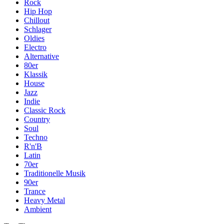
Rock
Hip Hop
Chillout
Schlager
Oldies
Electro
Alternative
80er
Klassik
House
Jazz
Indie
Classic Rock
Country
Soul
Techno
R'n'B
Latin
70er
Traditionelle Musik
90er
Trance
Heavy Metal
Ambient