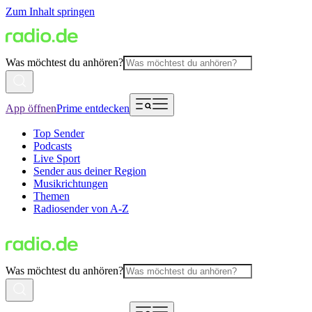
Zum Inhalt springen
Was möchtest du anhören?
App öffnen
Prime entdecken
Top Sender
Podcasts
Live Sport
Sender aus deiner Region
Musikrichtungen
Themen
Radiosender von A-Z
Was möchtest du anhören?