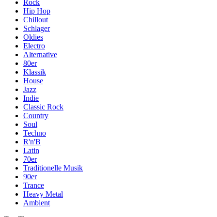
Rock
Hip Hop
Chillout
Schlager
Oldies
Electro
Alternative
80er
Klassik
House
Jazz
Indie
Classic Rock
Country
Soul
Techno
R'n'B
Latin
70er
Traditionelle Musik
90er
Trance
Heavy Metal
Ambient