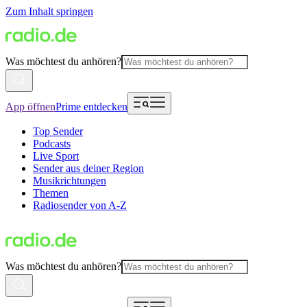
Zum Inhalt springen
Was möchtest du anhören?
App öffnen
Prime entdecken
Top Sender
Podcasts
Live Sport
Sender aus deiner Region
Musikrichtungen
Themen
Radiosender von A-Z
Was möchtest du anhören?