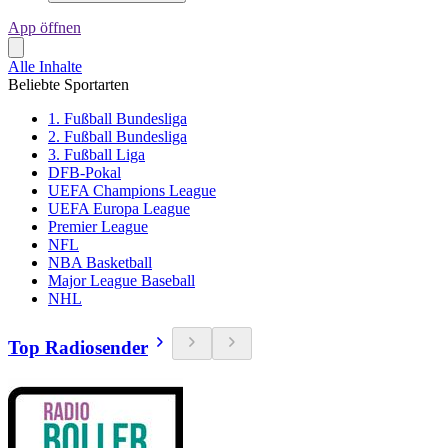
App öffnen
Alle Inhalte
Beliebte Sportarten
1. Fußball Bundesliga
2. Fußball Bundesliga
3. Fußball Liga
DFB-Pokal
UEFA Champions League
UEFA Europa League
Premier League
NFL
NBA Basketball
Major League Baseball
NHL
Top Radiosender