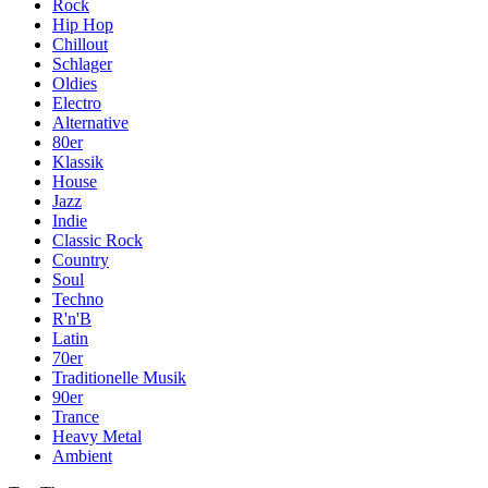
Rock
Hip Hop
Chillout
Schlager
Oldies
Electro
Alternative
80er
Klassik
House
Jazz
Indie
Classic Rock
Country
Soul
Techno
R'n'B
Latin
70er
Traditionelle Musik
90er
Trance
Heavy Metal
Ambient