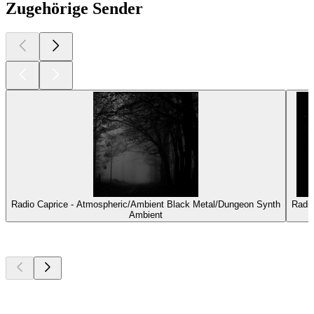
Zugehörige Sender
Radio Caprice - Atmospheric/Ambient Black Metal/Dungeon Synth
Radi
Ambient
Top
Podcasts
Top
Podcasts
Top
Podcasts