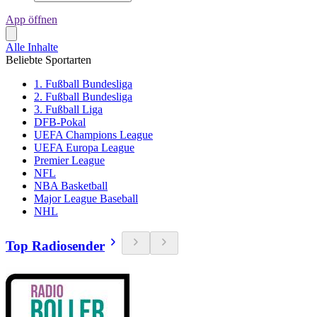
App öffnen
Alle Inhalte
Beliebte Sportarten
1. Fußball Bundesliga
2. Fußball Bundesliga
3. Fußball Liga
DFB-Pokal
UEFA Champions League
UEFA Europa League
Premier League
NFL
NBA Basketball
Major League Baseball
NHL
Top Radiosender