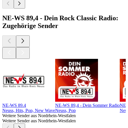
NE-WS 89,4 - Dein Rock Classic Radio:
Zugehörige Sender
NE-WS 89.4
NE-WS 89,4 - Dein Sommer Radio
NE-W
Neuss, Hits, Pop, New Wave
Neuss, Pop
Neus
Weitere Sender aus Nordrhein-Westfalen
Weitere Sender aus Nordrhein-Westfalen