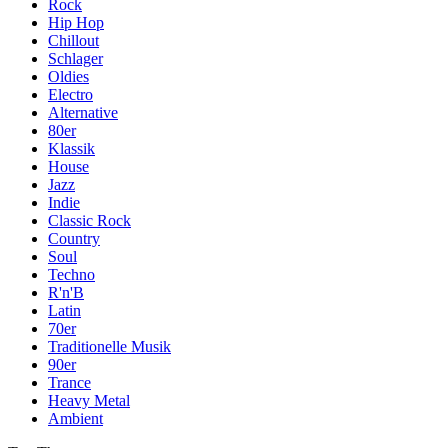
Rock
Hip Hop
Chillout
Schlager
Oldies
Electro
Alternative
80er
Klassik
House
Jazz
Indie
Classic Rock
Country
Soul
Techno
R'n'B
Latin
70er
Traditionelle Musik
90er
Trance
Heavy Metal
Ambient