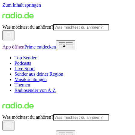
Zum Inhalt springen
Was möchtest du anhören?
App öffnen
Prime entdecken
Top Sender
Podcasts
Live Sport
Sender aus deiner Region
Musikrichtungen
Themen
Radiosender von A-Z
Was möchtest du anhören?