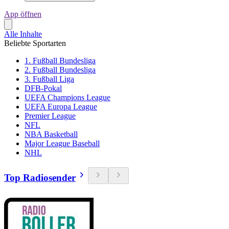
App öffnen
Alle Inhalte
Beliebte Sportarten
1. Fußball Bundesliga
2. Fußball Bundesliga
3. Fußball Liga
DFB-Pokal
UEFA Champions League
UEFA Europa League
Premier League
NFL
NBA Basketball
Major League Baseball
NHL
Top Radiosender