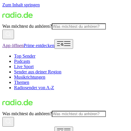
Zum Inhalt springen
Was möchtest du anhören?
App öffnen
Prime entdecken
Top Sender
Podcasts
Live Sport
Sender aus deiner Region
Musikrichtungen
Themen
Radiosender von A-Z
Was möchtest du anhören?