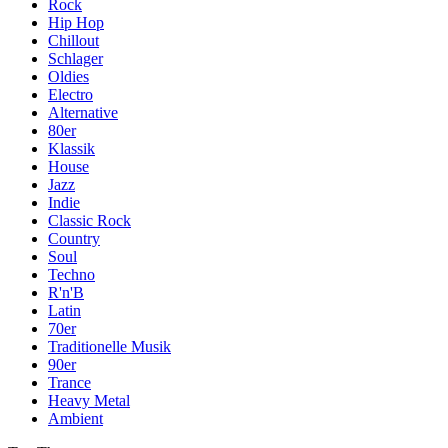
Rock
Hip Hop
Chillout
Schlager
Oldies
Electro
Alternative
80er
Klassik
House
Jazz
Indie
Classic Rock
Country
Soul
Techno
R'n'B
Latin
70er
Traditionelle Musik
90er
Trance
Heavy Metal
Ambient