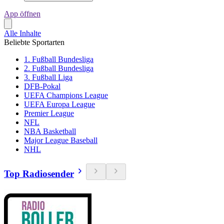
App öffnen
Alle Inhalte
Beliebte Sportarten
1. Fußball Bundesliga
2. Fußball Bundesliga
3. Fußball Liga
DFB-Pokal
UEFA Champions League
UEFA Europa League
Premier League
NFL
NBA Basketball
Major League Baseball
NHL
Top Radiosender