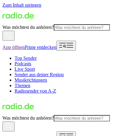
Zum Inhalt springen
Was möchtest du anhören?
App öffnen
Prime entdecken
Top Sender
Podcasts
Live Sport
Sender aus deiner Region
Musikrichtungen
Themen
Radiosender von A-Z
Was möchtest du anhören?