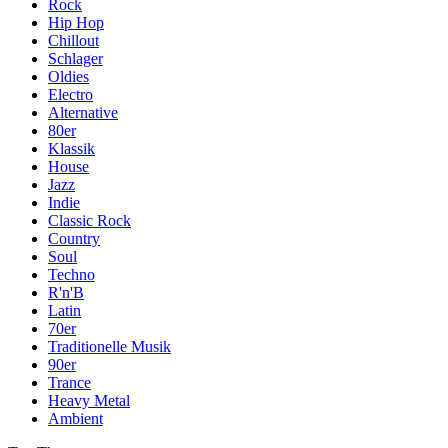
Rock
Hip Hop
Chillout
Schlager
Oldies
Electro
Alternative
80er
Klassik
House
Jazz
Indie
Classic Rock
Country
Soul
Techno
R'n'B
Latin
70er
Traditionelle Musik
90er
Trance
Heavy Metal
Ambient