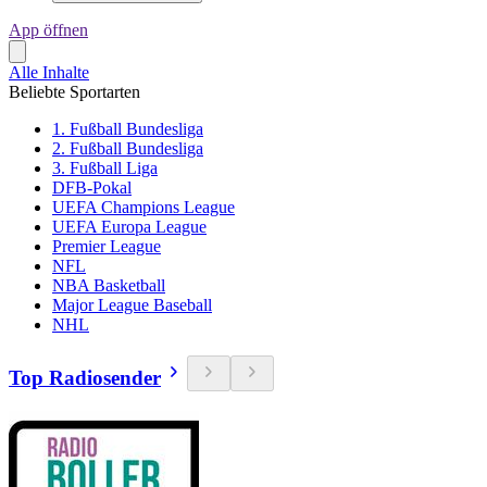
App öffnen
Alle Inhalte
Beliebte Sportarten
1. Fußball Bundesliga
2. Fußball Bundesliga
3. Fußball Liga
DFB-Pokal
UEFA Champions League
UEFA Europa League
Premier League
NFL
NBA Basketball
Major League Baseball
NHL
Top Radiosender