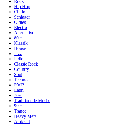
Rock
Hip Hop
Chillout
Schlager
Oldies
Electro
Alternative
80er
Klassik
House
Jazz
Indie
Classic Rock
Country
Soul
Techno
R'n'B
Latin
70er
Traditionelle Musik
90er
Trance
Heavy Metal
Ambient