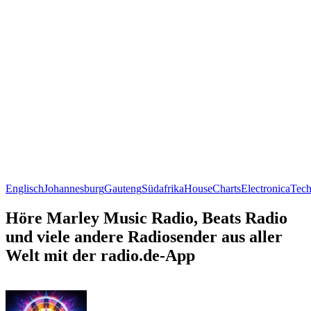
Englisch
Johannesburg
Gauteng
Südafrika
House
Charts
Electronica
Tec
Höre Marley Music Radio, Beats Radio
und viele andere Radiosender aus aller
Welt mit der radio.de-App