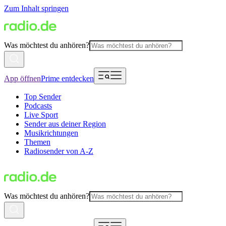
Zum Inhalt springen
Was möchtest du anhören?
App öffnen
Prime entdecken
Top Sender
Podcasts
Live Sport
Sender aus deiner Region
Musikrichtungen
Themen
Radiosender von A-Z
Was möchtest du anhören?