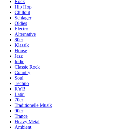
Rock
Hip Hop
Chillout
Schlager
Oldies
Electro
Alternative
80er
Klassik
House
Jazz
Indie
Classic Rock
Country
Soul
Techno
R'n'B
Latin
70er
Traditionelle Musik
90er
Trance
Heavy Metal
Ambient