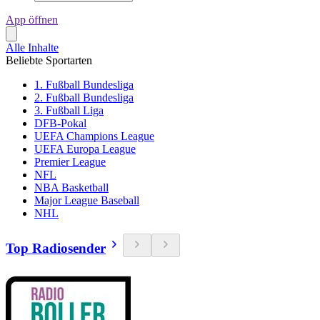
App öffnen
Alle Inhalte
Beliebte Sportarten
1. Fußball Bundesliga
2. Fußball Bundesliga
3. Fußball Liga
DFB-Pokal
UEFA Champions League
UEFA Europa League
Premier League
NFL
NBA Basketball
Major League Baseball
NHL
Top Radiosender