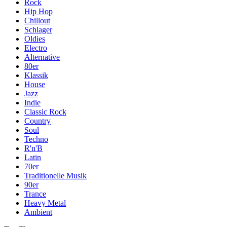
Rock
Hip Hop
Chillout
Schlager
Oldies
Electro
Alternative
80er
Klassik
House
Jazz
Indie
Classic Rock
Country
Soul
Techno
R'n'B
Latin
70er
Traditionelle Musik
90er
Trance
Heavy Metal
Ambient