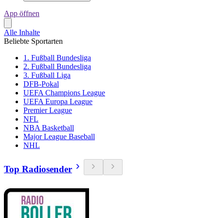
App öffnen
Alle Inhalte
Beliebte Sportarten
1. Fußball Bundesliga
2. Fußball Bundesliga
3. Fußball Liga
DFB-Pokal
UEFA Champions League
UEFA Europa League
Premier League
NFL
NBA Basketball
Major League Baseball
NHL
Top Radiosender