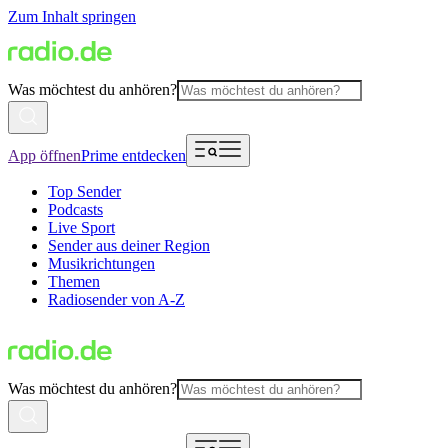
Zum Inhalt springen
Was möchtest du anhören?
App öffnen
Prime entdecken
Top Sender
Podcasts
Live Sport
Sender aus deiner Region
Musikrichtungen
Themen
Radiosender von A-Z
Was möchtest du anhören?