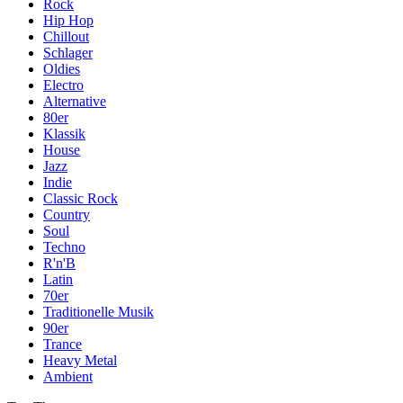
Rock
Hip Hop
Chillout
Schlager
Oldies
Electro
Alternative
80er
Klassik
House
Jazz
Indie
Classic Rock
Country
Soul
Techno
R'n'B
Latin
70er
Traditionelle Musik
90er
Trance
Heavy Metal
Ambient