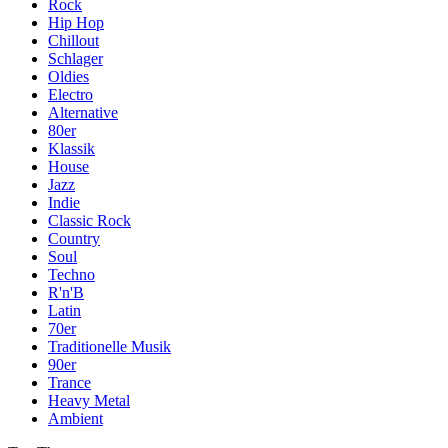
Rock
Hip Hop
Chillout
Schlager
Oldies
Electro
Alternative
80er
Klassik
House
Jazz
Indie
Classic Rock
Country
Soul
Techno
R'n'B
Latin
70er
Traditionelle Musik
90er
Trance
Heavy Metal
Ambient