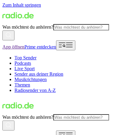
Zum Inhalt springen
Was möchtest du anhören?
App öffnen
Prime entdecken
Top Sender
Podcasts
Live Sport
Sender aus deiner Region
Musikrichtungen
Themen
Radiosender von A-Z
Was möchtest du anhören?