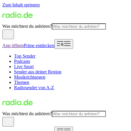
Zum Inhalt springen
Was möchtest du anhören?
App öffnen
Prime entdecken
Top Sender
Podcasts
Live Sport
Sender aus deiner Region
Musikrichtungen
Themen
Radiosender von A-Z
Was möchtest du anhören?