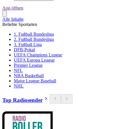
App öffnen
Alle Inhalte
Beliebte Sportarten
1. Fußball Bundesliga
2. Fußball Bundesliga
3. Fußball Liga
DFB-Pokal
UEFA Champions League
UEFA Europa League
Premier League
NFL
NBA Basketball
Major League Baseball
NHL
Top Radiosender