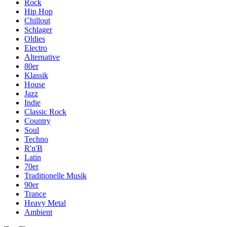
Rock
Hip Hop
Chillout
Schlager
Oldies
Electro
Alternative
80er
Klassik
House
Jazz
Indie
Classic Rock
Country
Soul
Techno
R'n'B
Latin
70er
Traditionelle Musik
90er
Trance
Heavy Metal
Ambient