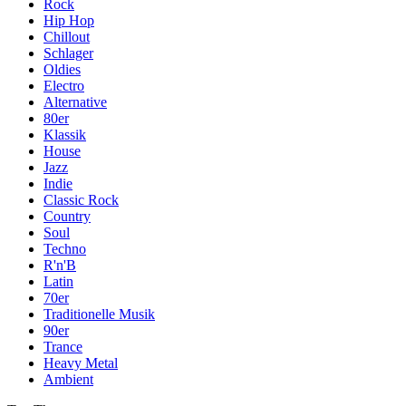
Rock
Hip Hop
Chillout
Schlager
Oldies
Electro
Alternative
80er
Klassik
House
Jazz
Indie
Classic Rock
Country
Soul
Techno
R'n'B
Latin
70er
Traditionelle Musik
90er
Trance
Heavy Metal
Ambient