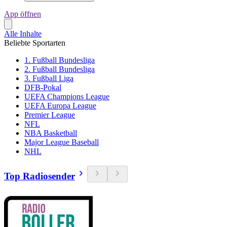
App öffnen
Alle Inhalte
Beliebte Sportarten
1. Fußball Bundesliga
2. Fußball Bundesliga
3. Fußball Liga
DFB-Pokal
UEFA Champions League
UEFA Europa League
Premier League
NFL
NBA Basketball
Major League Baseball
NHL
Top Radiosender