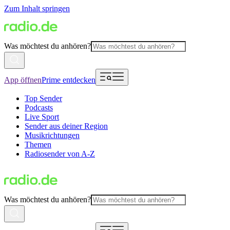
Zum Inhalt springen
Was möchtest du anhören?
App öffnen
Prime entdecken
Top Sender
Podcasts
Live Sport
Sender aus deiner Region
Musikrichtungen
Themen
Radiosender von A-Z
Was möchtest du anhören?