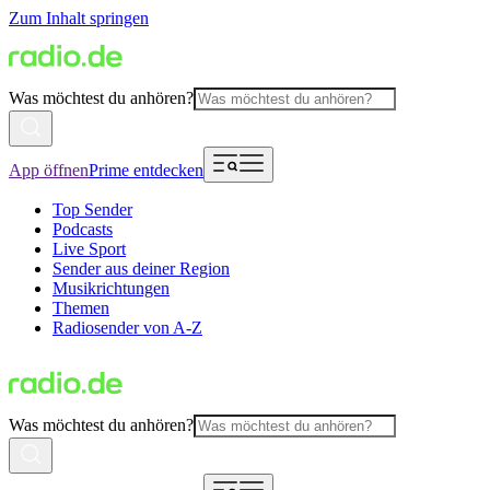
Zum Inhalt springen
Was möchtest du anhören?
App öffnen
Prime entdecken
Top Sender
Podcasts
Live Sport
Sender aus deiner Region
Musikrichtungen
Themen
Radiosender von A-Z
Was möchtest du anhören?