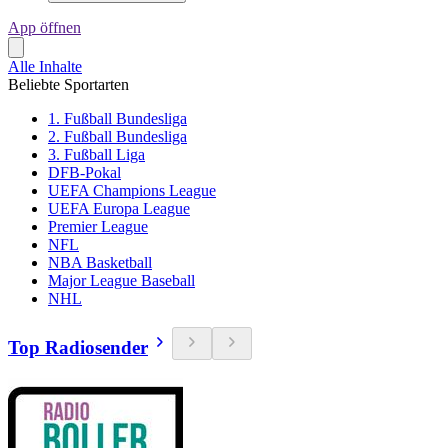
App öffnen
Alle Inhalte
Beliebte Sportarten
1. Fußball Bundesliga
2. Fußball Bundesliga
3. Fußball Liga
DFB-Pokal
UEFA Champions League
UEFA Europa League
Premier League
NFL
NBA Basketball
Major League Baseball
NHL
Top Radiosender