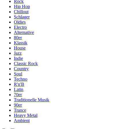
Rock
Hip Hop
Chillout
Schlager
Oldies
Electro
Alternative
80er
Klassik
House
Jazz
Indie
Classic Rock
Country
Soul
Techno
R'n'B
Latin
70er
Traditionelle Musik
90er
Trance
Heavy Metal
Ambient