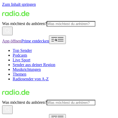
Zum Inhalt springen
Was möchtest du anhören?
App öffnen
Prime entdecken
Top Sender
Podcasts
Live Sport
Sender aus deiner Region
Musikrichtungen
Themen
Radiosender von A-Z
Was möchtest du anhören?