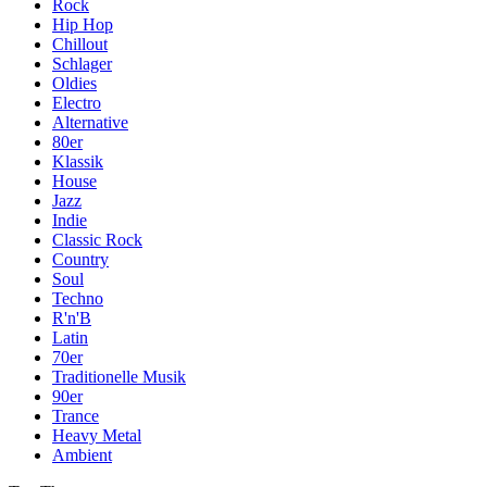
Rock
Hip Hop
Chillout
Schlager
Oldies
Electro
Alternative
80er
Klassik
House
Jazz
Indie
Classic Rock
Country
Soul
Techno
R'n'B
Latin
70er
Traditionelle Musik
90er
Trance
Heavy Metal
Ambient