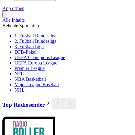
App öffnen
Alle Inhalte
Beliebte Sportarten
1. Fußball Bundesliga
2. Fußball Bundesliga
3. Fußball Liga
DFB-Pokal
UEFA Champions League
UEFA Europa League
Premier League
NFL
NBA Basketball
Major League Baseball
NHL
Top Radiosender