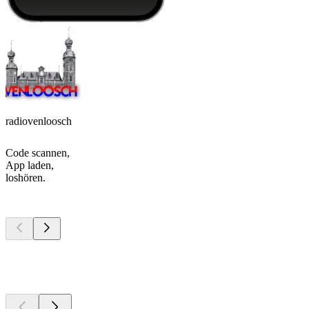
radiovenloosch
Code scannen,
App laden,
loshören.
Top
Podcasts
Top
Podcasts
Top
Podcasts