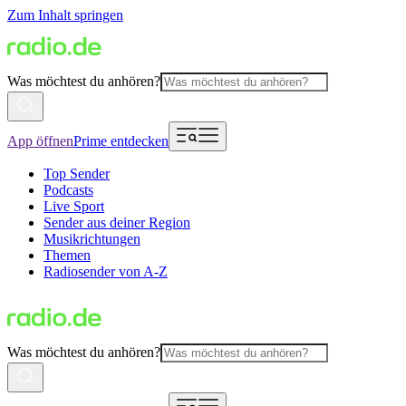
Zum Inhalt springen
Was möchtest du anhören?
App öffnen
Prime entdecken
Top Sender
Podcasts
Live Sport
Sender aus deiner Region
Musikrichtungen
Themen
Radiosender von A-Z
Was möchtest du anhören?