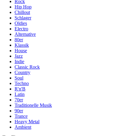
Rock
Hip Hop
Chillout
Schlager
Oldies
Electro
Alternative
80er
Klassik
House
Jazz
Indie
Classic Rock
Country
Soul
Techno
R'n'B
Latin
70er
Traditionelle Musik
90er
Trance
Heavy Metal
Ambient