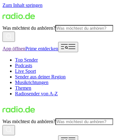
Zum Inhalt springen
Was möchtest du anhören?
App öffnen
Prime entdecken
Top Sender
Podcasts
Live Sport
Sender aus deiner Region
Musikrichtungen
Themen
Radiosender von A-Z
Was möchtest du anhören?