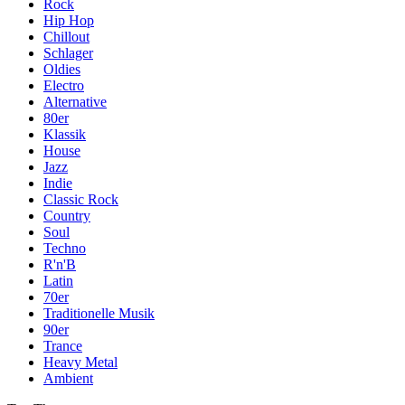
Rock
Hip Hop
Chillout
Schlager
Oldies
Electro
Alternative
80er
Klassik
House
Jazz
Indie
Classic Rock
Country
Soul
Techno
R'n'B
Latin
70er
Traditionelle Musik
90er
Trance
Heavy Metal
Ambient