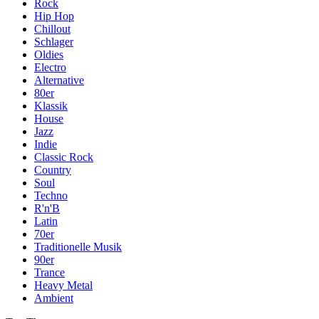
Rock
Hip Hop
Chillout
Schlager
Oldies
Electro
Alternative
80er
Klassik
House
Jazz
Indie
Classic Rock
Country
Soul
Techno
R'n'B
Latin
70er
Traditionelle Musik
90er
Trance
Heavy Metal
Ambient