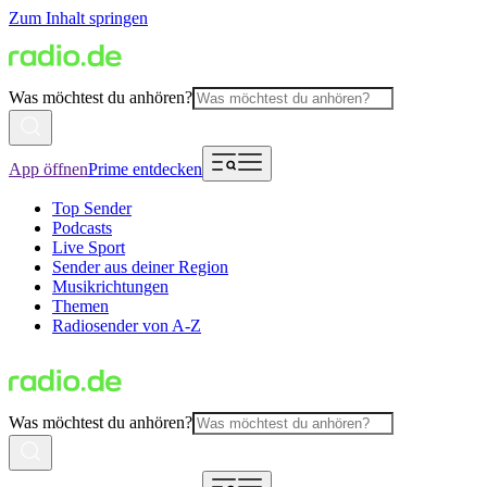
Zum Inhalt springen
Was möchtest du anhören?
App öffnen
Prime entdecken
Top Sender
Podcasts
Live Sport
Sender aus deiner Region
Musikrichtungen
Themen
Radiosender von A-Z
Was möchtest du anhören?