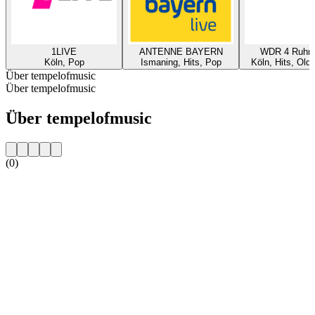
1LIVE
ANTENNE BAYERN
WDR 4 Ruhrg
Köln, Pop
Ismaning, Hits, Pop
Köln, Hits, Old
Über tempelofmusic
Über tempelofmusic
Über tempelofmusic
(0)
Sender-Website