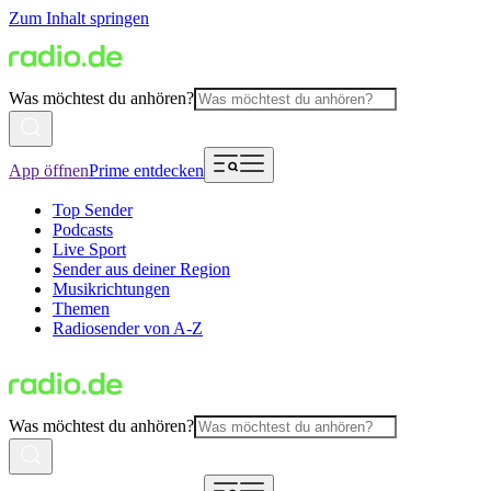
Zum Inhalt springen
Was möchtest du anhören?
App öffnen
Prime entdecken
Top Sender
Podcasts
Live Sport
Sender aus deiner Region
Musikrichtungen
Themen
Radiosender von A-Z
Was möchtest du anhören?