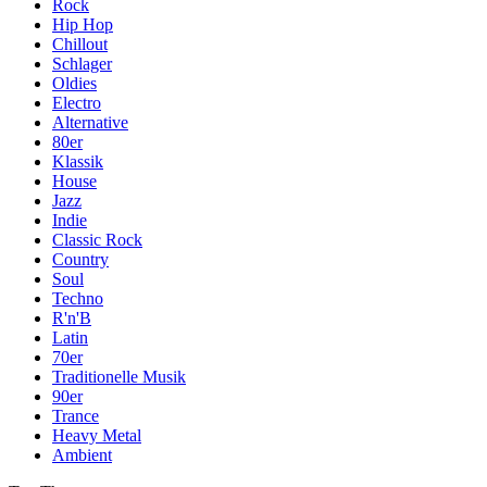
Rock
Hip Hop
Chillout
Schlager
Oldies
Electro
Alternative
80er
Klassik
House
Jazz
Indie
Classic Rock
Country
Soul
Techno
R'n'B
Latin
70er
Traditionelle Musik
90er
Trance
Heavy Metal
Ambient