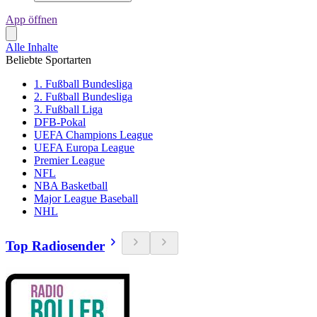
App öffnen
Alle Inhalte
Beliebte Sportarten
1. Fußball Bundesliga
2. Fußball Bundesliga
3. Fußball Liga
DFB-Pokal
UEFA Champions League
UEFA Europa League
Premier League
NFL
NBA Basketball
Major League Baseball
NHL
Top Radiosender