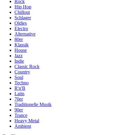
Rock
Hip Hop
Chillout
Schlager
Oldies
Electro
Alternative
80er
Klassik
House
Jazz
Indie
Classic Rock
Country
Soul
Techno
R'n'B
Latin
70er
Traditionelle Musik
90er
Trance
Heavy Metal
Ambient