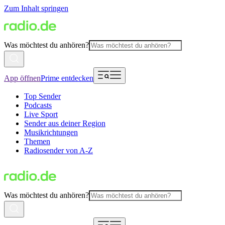
Zum Inhalt springen
Was möchtest du anhören?
App öffnen
Prime entdecken
Top Sender
Podcasts
Live Sport
Sender aus deiner Region
Musikrichtungen
Themen
Radiosender von A-Z
Was möchtest du anhören?