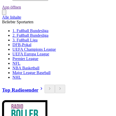
App öffnen
Alle Inhalte
Beliebte Sportarten
1. Fußball Bundesliga
2. Fußball Bundesliga
3. Fußball Liga
DFB-Pokal
UEFA Champions League
UEFA Europa League
Premier League
NFL
NBA Basketball
Major League Baseball
NHL
Top Radiosender