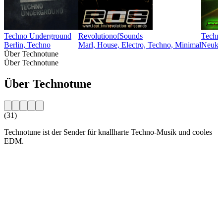
Techno Underground
RevolutionofSounds
Techn
Berlin, Techno
Marl, House, Electro, Techno, Minimal
Neukir
Über Technotune
Über Technotune
Über Technotune
(31)
Technotune ist der Sender für knallharte Techno-Musik und cooles
EDM.
Sender-Website