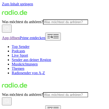
Zum Inhalt springen
Was möchtest du anhören?
App öffnen
Prime entdecken
Top Sender
Podcasts
Live Sport
Sender aus deiner Region
Musikrichtungen
Themen
Radiosender von A-Z
Was möchtest du anhören?