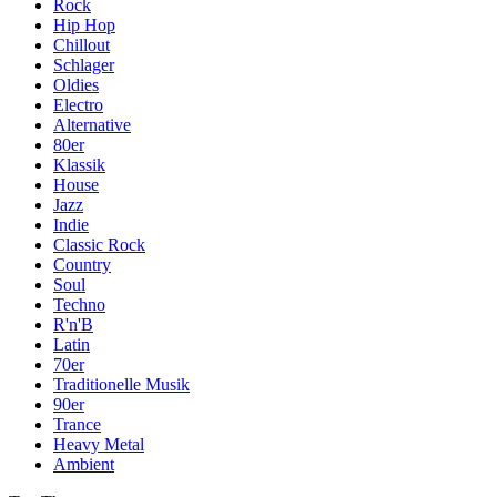
Rock
Hip Hop
Chillout
Schlager
Oldies
Electro
Alternative
80er
Klassik
House
Jazz
Indie
Classic Rock
Country
Soul
Techno
R'n'B
Latin
70er
Traditionelle Musik
90er
Trance
Heavy Metal
Ambient