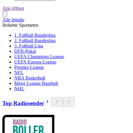
App öffnen
Alle Inhalte
Beliebte Sportarten
1. Fußball Bundesliga
2. Fußball Bundesliga
3. Fußball Liga
DFB-Pokal
UEFA Champions League
UEFA Europa League
Premier League
NFL
NBA Basketball
Major League Baseball
NHL
Top Radiosender