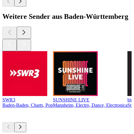
Weitere Sender aus Baden-Württemberg
SWR3
SUNSHINE LIVE
bi
Baden-Baden, Charts, Pop
Mannheim, Electro, Dance, Electronica
Stu
Top
Podcasts
Top
Podcasts