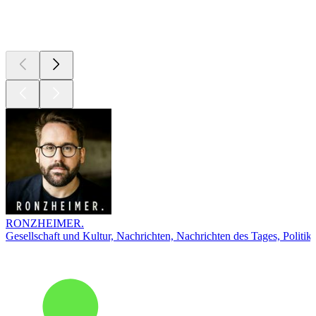
Top
Podcasts
RONZHEIMER.
Gesellschaft und Kultur, Nachrichten, Nachrichten des Tages, Politik