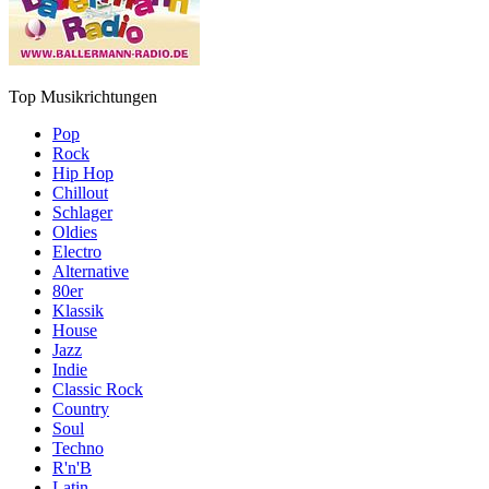
Top Musikrichtungen
Pop
Rock
Hip Hop
Chillout
Schlager
Oldies
Electro
Alternative
80er
Klassik
House
Jazz
Indie
Classic Rock
Country
Soul
Techno
R'n'B
Latin