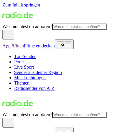
Zum Inhalt springen
Was möchtest du anhören?
App öffnen
Prime entdecken
Top Sender
Podcasts
Live Sport
Sender aus deiner Region
Musikrichtungen
Themen
Radiosender von A-Z
Was möchtest du anhören?