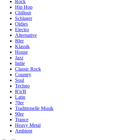
Rock
Hip Hop
Chillout
Schlager
Oldies
Electro
Alternative
80er
Klassik
House
Jazz
Indie
Classic Rock
Country
Soul
Techno
R'n'B
Latin
70er
Traditionelle Musik
90er
Trance
Heavy Metal
Ambient