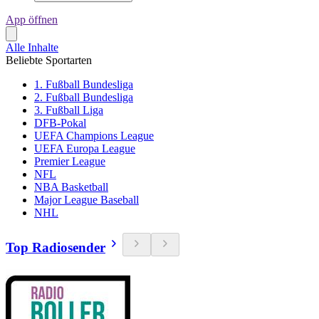
App öffnen
Alle Inhalte
Beliebte Sportarten
1. Fußball Bundesliga
2. Fußball Bundesliga
3. Fußball Liga
DFB-Pokal
UEFA Champions League
UEFA Europa League
Premier League
NFL
NBA Basketball
Major League Baseball
NHL
Top Radiosender