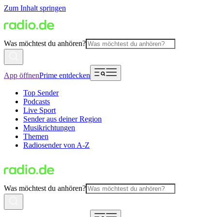
Zum Inhalt springen
Was möchtest du anhören?
App öffnen
Prime entdecken
Top Sender
Podcasts
Live Sport
Sender aus deiner Region
Musikrichtungen
Themen
Radiosender von A-Z
Was möchtest du anhören?