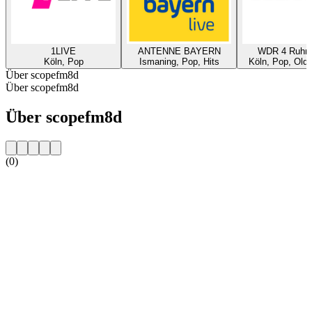
1LIVE
ANTENNE BAYERN
WDR 4 Ruhrg
Köln, Pop
Ismaning, Pop, Hits
Köln, Pop, Oldi
Über scopefm8d
Über scopefm8d
Über scopefm8d
(0)
Sender-Website