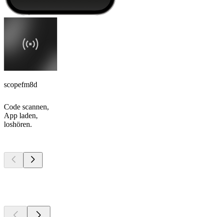
scopefm8d
Code scannen,
App laden,
loshören.
Top
Podcasts
Top
Podcasts
Top
Podcasts