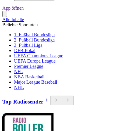
App öffnen
Alle Inhalte
Beliebte Sportarten
1. Fußball Bundesliga
2. Fußball Bundesliga
3. Fußball Liga
DFB-Pokal
UEFA Champions League
UEFA Europa League
Premier League
NFL
NBA Basketball
Major League Baseball
NHL
Top Radiosender