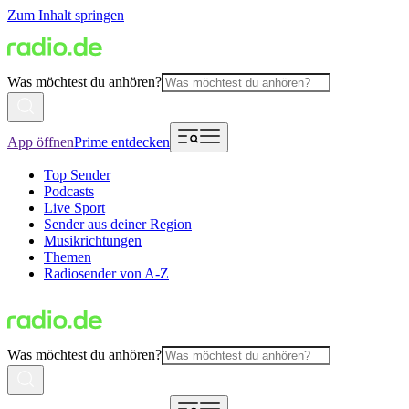
Zum Inhalt springen
Was möchtest du anhören?
App öffnen
Prime entdecken
Top Sender
Podcasts
Live Sport
Sender aus deiner Region
Musikrichtungen
Themen
Radiosender von A-Z
Was möchtest du anhören?