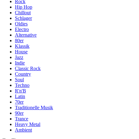
Rock
Hip Hop
Chillout
Schlager
Oldies
Electro
Alternative
80er
Klassik
House
Jazz
Indie
Classic Rock
Country
Soul
Techno
R'n'B
Latin
70er
Traditionelle Musik
90er
Trance
Heavy Metal
Ambient