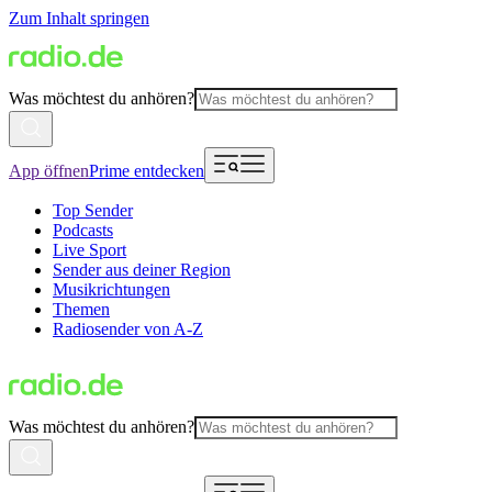
Zum Inhalt springen
Was möchtest du anhören?
App öffnen
Prime entdecken
Top Sender
Podcasts
Live Sport
Sender aus deiner Region
Musikrichtungen
Themen
Radiosender von A-Z
Was möchtest du anhören?