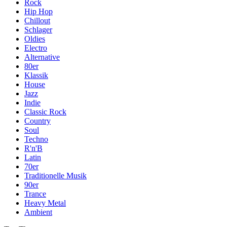
Rock
Hip Hop
Chillout
Schlager
Oldies
Electro
Alternative
80er
Klassik
House
Jazz
Indie
Classic Rock
Country
Soul
Techno
R'n'B
Latin
70er
Traditionelle Musik
90er
Trance
Heavy Metal
Ambient