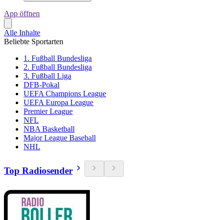
App öffnen
Alle Inhalte
Beliebte Sportarten
1. Fußball Bundesliga
2. Fußball Bundesliga
3. Fußball Liga
DFB-Pokal
UEFA Champions League
UEFA Europa League
Premier League
NFL
NBA Basketball
Major League Baseball
NHL
Top Radiosender