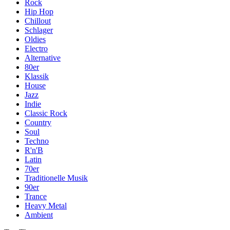
Rock
Hip Hop
Chillout
Schlager
Oldies
Electro
Alternative
80er
Klassik
House
Jazz
Indie
Classic Rock
Country
Soul
Techno
R'n'B
Latin
70er
Traditionelle Musik
90er
Trance
Heavy Metal
Ambient