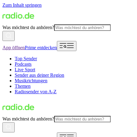
Zum Inhalt springen
Was möchtest du anhören?
App öffnen
Prime entdecken
Top Sender
Podcasts
Live Sport
Sender aus deiner Region
Musikrichtungen
Themen
Radiosender von A-Z
Was möchtest du anhören?