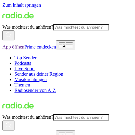
Zum Inhalt springen
Was möchtest du anhören?
App öffnen
Prime entdecken
Top Sender
Podcasts
Live Sport
Sender aus deiner Region
Musikrichtungen
Themen
Radiosender von A-Z
Was möchtest du anhören?