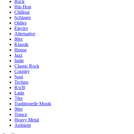
Rock
Hip Hop
Chillout
Schlager
Oldies
Electro
Alternative
80er
Klassik
House
Jazz
Indie
Classic Rock
Country
Soul
Techno
R'n'B
Latin
70er
Traditionelle Musik
90er
Trance
Heavy Metal
Ambient