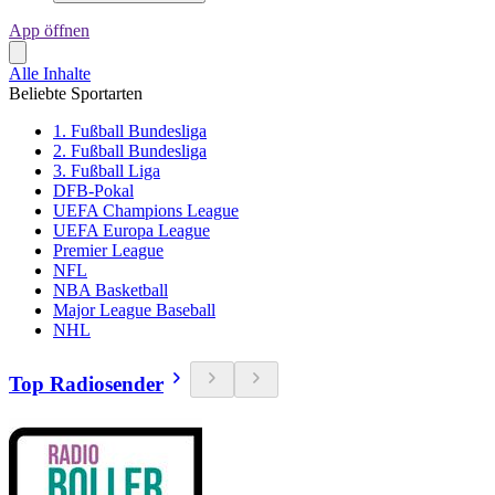
App öffnen
Alle Inhalte
Beliebte Sportarten
1. Fußball Bundesliga
2. Fußball Bundesliga
3. Fußball Liga
DFB-Pokal
UEFA Champions League
UEFA Europa League
Premier League
NFL
NBA Basketball
Major League Baseball
NHL
Top Radiosender