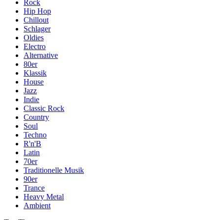
Rock
Hip Hop
Chillout
Schlager
Oldies
Electro
Alternative
80er
Klassik
House
Jazz
Indie
Classic Rock
Country
Soul
Techno
R'n'B
Latin
70er
Traditionelle Musik
90er
Trance
Heavy Metal
Ambient