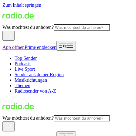
Zum Inhalt springen
Was möchtest du anhören?
App öffnen
Prime entdecken
Top Sender
Podcasts
Live Sport
Sender aus deiner Region
Musikrichtungen
Themen
Radiosender von A-Z
Was möchtest du anhören?