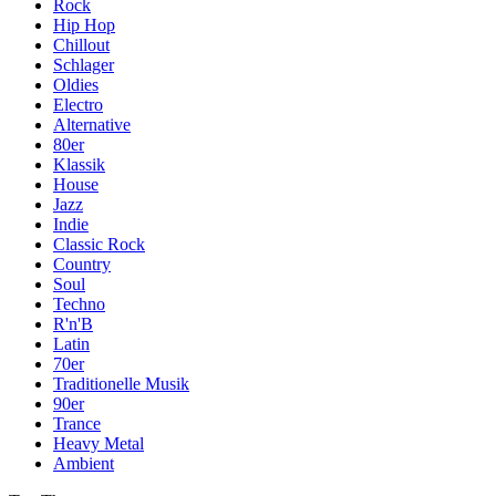
Rock
Hip Hop
Chillout
Schlager
Oldies
Electro
Alternative
80er
Klassik
House
Jazz
Indie
Classic Rock
Country
Soul
Techno
R'n'B
Latin
70er
Traditionelle Musik
90er
Trance
Heavy Metal
Ambient