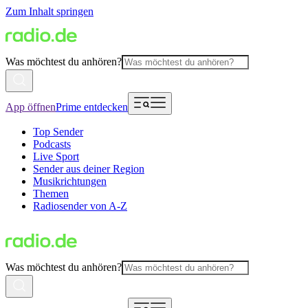
Zum Inhalt springen
Was möchtest du anhören?
App öffnen
Prime entdecken
Top Sender
Podcasts
Live Sport
Sender aus deiner Region
Musikrichtungen
Themen
Radiosender von A-Z
Was möchtest du anhören?