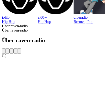
jolilp
al00w
diveradio
Hip Hop
Hip Hop
Bremen, Pop
Über raven-radio
Über raven-radio
Über raven-radio
(1)
Sender-Website