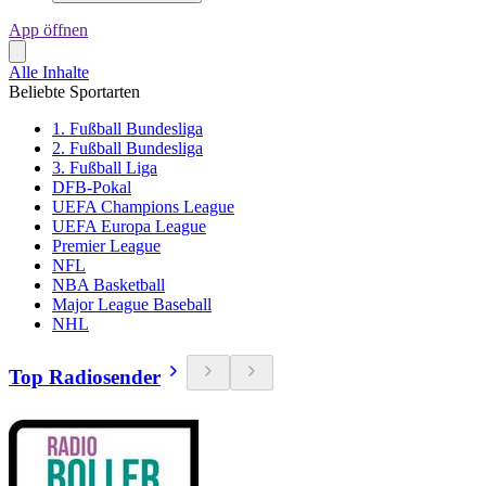
App öffnen
Alle Inhalte
Beliebte Sportarten
1. Fußball Bundesliga
2. Fußball Bundesliga
3. Fußball Liga
DFB-Pokal
UEFA Champions League
UEFA Europa League
Premier League
NFL
NBA Basketball
Major League Baseball
NHL
Top Radiosender