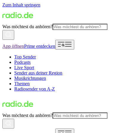
Zum Inhalt springen
Was möchtest du anhören?
App öffnen
Prime entdecken
Top Sender
Podcasts
Live Sport
Sender aus deiner Region
Musikrichtungen
Themen
Radiosender von A-Z
Was möchtest du anhören?