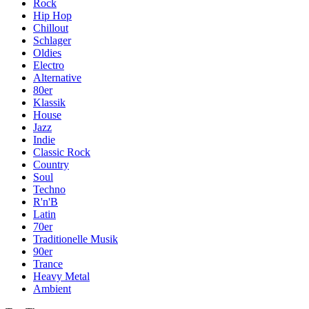
Rock
Hip Hop
Chillout
Schlager
Oldies
Electro
Alternative
80er
Klassik
House
Jazz
Indie
Classic Rock
Country
Soul
Techno
R'n'B
Latin
70er
Traditionelle Musik
90er
Trance
Heavy Metal
Ambient