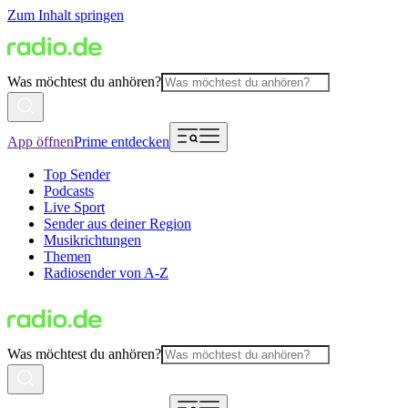
Zum Inhalt springen
Was möchtest du anhören?
App öffnen
Prime entdecken
Top Sender
Podcasts
Live Sport
Sender aus deiner Region
Musikrichtungen
Themen
Radiosender von A-Z
Was möchtest du anhören?