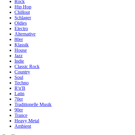
Rock
Hip Hop
Chillout
Schlager
Oldies
Electro
Alternative
80er
Klassik
House
Jazz
Indie
Classic Rock
Country
Soul
Techno
R'n'B
Latin
70er
Traditionelle Musik
90er
Trance
Heavy Metal
Ambient