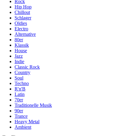
Rock
Hip Hop
Chillout
Schlager
Oldies
Electro
Alternative
80er
Klassik
House
Jazz
Indie
Classic Rock
Country
Soul
Techno
R'n'B
Latin
70er
Traditionelle Musik
90er
Trance
Heavy Metal
Ambient