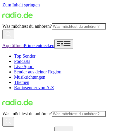
Zum Inhalt springen
Was möchtest du anhören?
App öffnen
Prime entdecken
Top Sender
Podcasts
Live Sport
Sender aus deiner Region
Musikrichtungen
Themen
Radiosender von A-Z
Was möchtest du anhören?