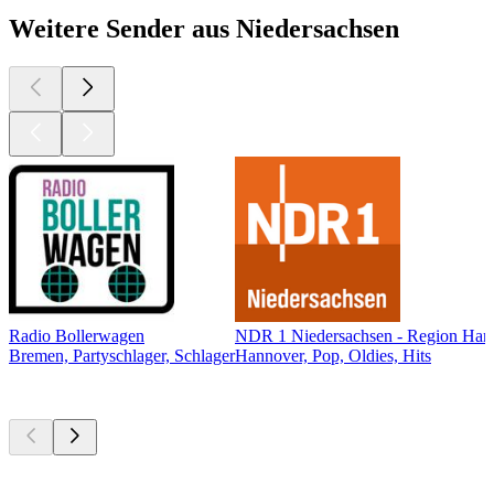
Weitere Sender aus Niedersachsen
Radio Bollerwagen
NDR 1 Niedersachsen - Region Han
Bremen, Partyschlager, Schlager
Hannover, Pop, Oldies, Hits
Top
Podcasts
Top
Podcasts