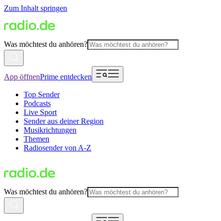
Zum Inhalt springen
Was möchtest du anhören?
App öffnen
Prime entdecken
Top Sender
Podcasts
Live Sport
Sender aus deiner Region
Musikrichtungen
Themen
Radiosender von A-Z
Was möchtest du anhören?