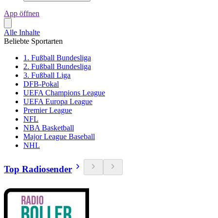
App öffnen
Alle Inhalte
Beliebte Sportarten
1. Fußball Bundesliga
2. Fußball Bundesliga
3. Fußball Liga
DFB-Pokal
UEFA Champions League
UEFA Europa League
Premier League
NFL
NBA Basketball
Major League Baseball
NHL
Top Radiosender