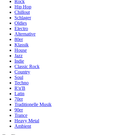
Rock
Hip Hop
Chillout
Schlager
Oldies
Electro
Alternative
80er
Klassik
House
Jazz
Indie
Classic Rock
Country
Soul
Techno
R'n'B
Latin
70er
Traditionelle Musik
90er
Trance
Heavy Metal
Ambient