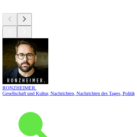
Top
Podcasts
RONZHEIMER.
Gesellschaft und Kultur, Nachrichten, Nachrichten des Tages, Politik