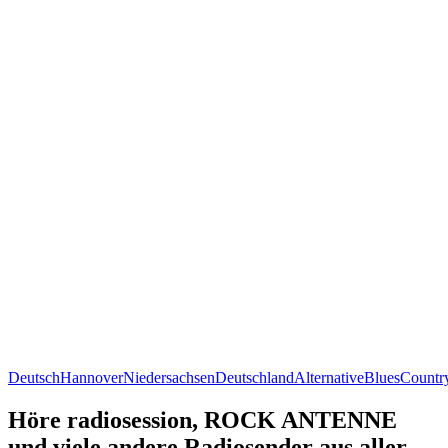
Deutsch
Hannover
Niedersachsen
Deutschland
Alternative
Blues
Countr
Höre radiosession, ROCK ANTENNE
und viele andere Radiosender aus aller