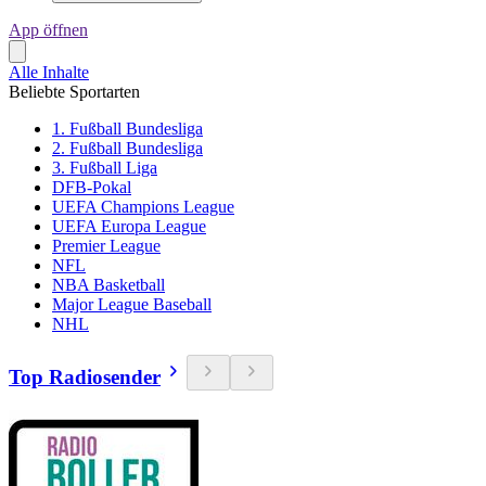
App öffnen
Alle Inhalte
Beliebte Sportarten
1. Fußball Bundesliga
2. Fußball Bundesliga
3. Fußball Liga
DFB-Pokal
UEFA Champions League
UEFA Europa League
Premier League
NFL
NBA Basketball
Major League Baseball
NHL
Top Radiosender