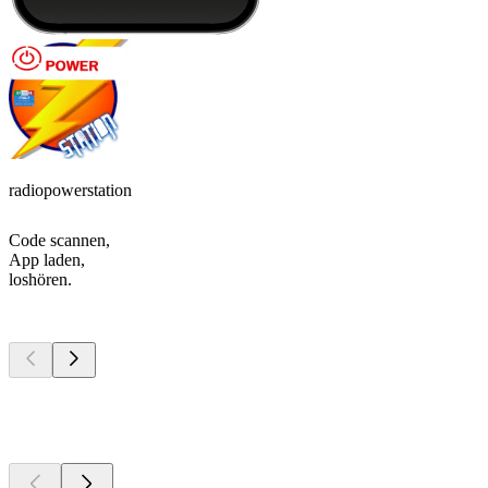
radiopowerstation
Code scannen,
App laden,
loshören.
Top
Podcasts
Top
Podcasts
Top
Podcasts