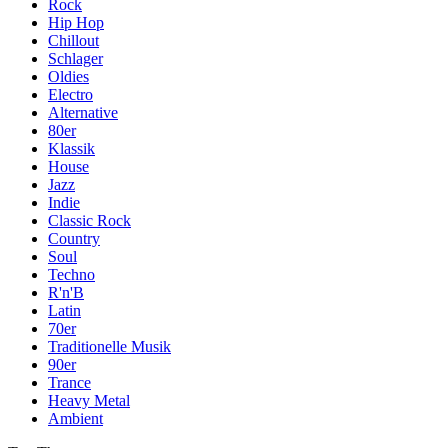
Rock
Hip Hop
Chillout
Schlager
Oldies
Electro
Alternative
80er
Klassik
House
Jazz
Indie
Classic Rock
Country
Soul
Techno
R'n'B
Latin
70er
Traditionelle Musik
90er
Trance
Heavy Metal
Ambient