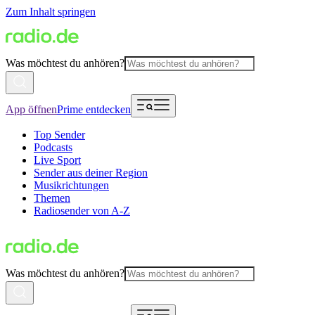
Zum Inhalt springen
Was möchtest du anhören?
App öffnen
Prime entdecken
Top Sender
Podcasts
Live Sport
Sender aus deiner Region
Musikrichtungen
Themen
Radiosender von A-Z
Was möchtest du anhören?