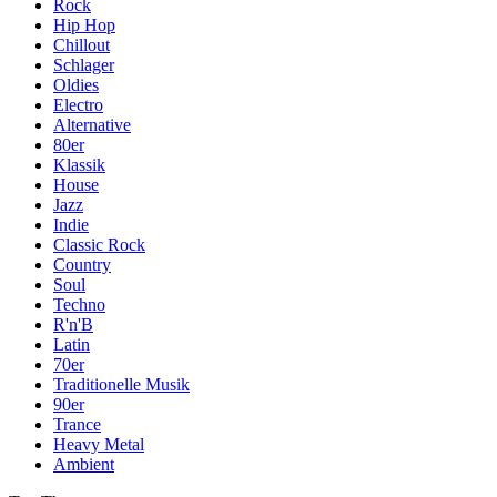
Rock
Hip Hop
Chillout
Schlager
Oldies
Electro
Alternative
80er
Klassik
House
Jazz
Indie
Classic Rock
Country
Soul
Techno
R'n'B
Latin
70er
Traditionelle Musik
90er
Trance
Heavy Metal
Ambient