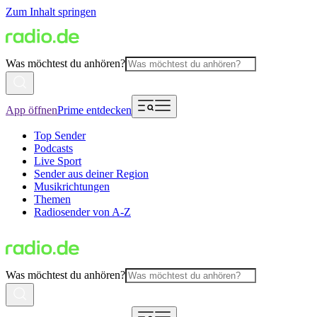
Zum Inhalt springen
Was möchtest du anhören?
App öffnen
Prime entdecken
Top Sender
Podcasts
Live Sport
Sender aus deiner Region
Musikrichtungen
Themen
Radiosender von A-Z
Was möchtest du anhören?