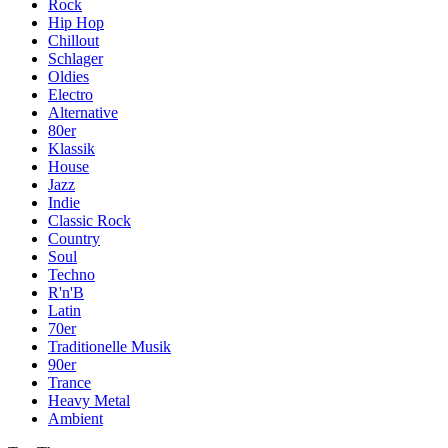
Rock
Hip Hop
Chillout
Schlager
Oldies
Electro
Alternative
80er
Klassik
House
Jazz
Indie
Classic Rock
Country
Soul
Techno
R'n'B
Latin
70er
Traditionelle Musik
90er
Trance
Heavy Metal
Ambient