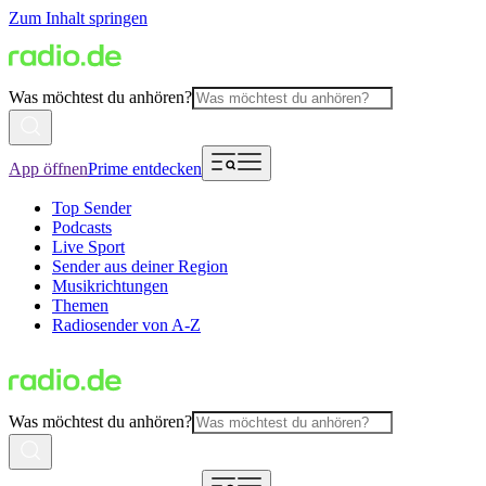
Zum Inhalt springen
Was möchtest du anhören?
App öffnen
Prime entdecken
Top Sender
Podcasts
Live Sport
Sender aus deiner Region
Musikrichtungen
Themen
Radiosender von A-Z
Was möchtest du anhören?