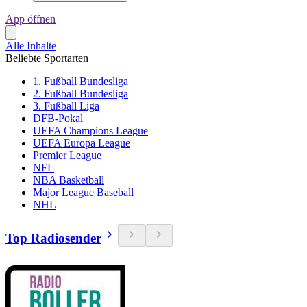
App öffnen
Alle Inhalte
Beliebte Sportarten
1. Fußball Bundesliga
2. Fußball Bundesliga
3. Fußball Liga
DFB-Pokal
UEFA Champions League
UEFA Europa League
Premier League
NFL
NBA Basketball
Major League Baseball
NHL
Top Radiosender