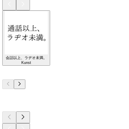
会話以上、ラヂオ未満。
Kunst
Top
Podcasts
Top
Podcasts
Top
Podcasts