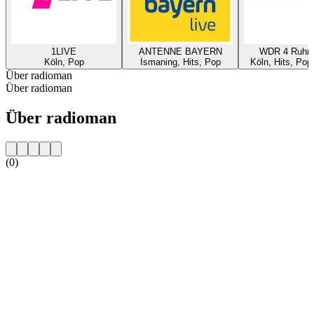
1LIVE
ANTENNE BAYERN
WDR 4 Ruhrg
Köln, Pop
Ismaning, Hits, Pop
Köln, Hits, Pop
Über radioman
Über radioman
Über radioman
(0)
Sender-Website