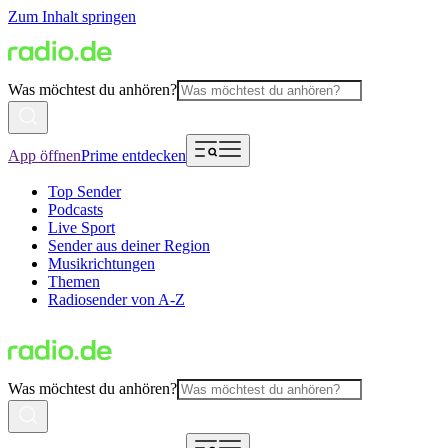
Zum Inhalt springen
Was möchtest du anhören?
App öffnen
Prime entdecken
Top Sender
Podcasts
Live Sport
Sender aus deiner Region
Musikrichtungen
Themen
Radiosender von A-Z
Was möchtest du anhören?