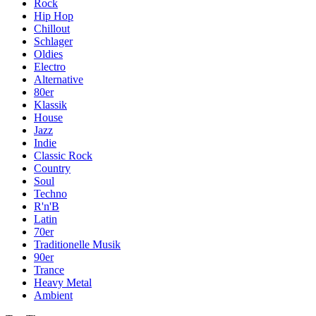
Rock
Hip Hop
Chillout
Schlager
Oldies
Electro
Alternative
80er
Klassik
House
Jazz
Indie
Classic Rock
Country
Soul
Techno
R'n'B
Latin
70er
Traditionelle Musik
90er
Trance
Heavy Metal
Ambient