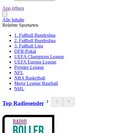
App öffnen
Alle Inhalte
Beliebte Sportarten
1. Fußball Bundesliga
2. Fußball Bundesliga
3. Fußball Liga
DFB-Pokal
UEFA Champions League
UEFA Europa League
Premier League
NFL
NBA Basketball
Major League Baseball
NHL
Top Radiosender