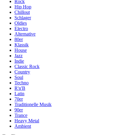
Rock
Hip Hop
Chillout
Schlager
Oldies
Electro
Alternative
80er
Klassik
House
Jazz
Indie
Classic Rock
Country
Soul
Techno
R'n'B
Latin
70er
Traditionelle Musik
90er
Trance
Heavy Metal
Ambient