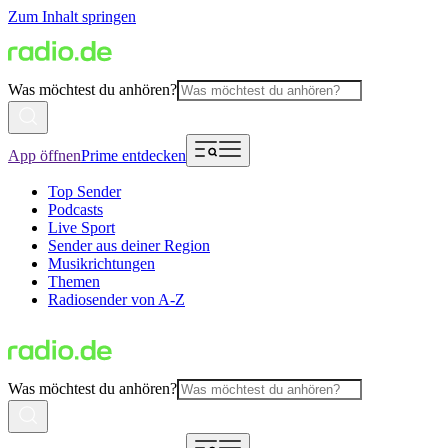
Zum Inhalt springen
Was möchtest du anhören?
App öffnen
Prime entdecken
Top Sender
Podcasts
Live Sport
Sender aus deiner Region
Musikrichtungen
Themen
Radiosender von A-Z
Was möchtest du anhören?