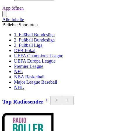
App öffnen
Alle Inhalte
Beliebte Sportarten
1. Fußball Bundesliga
2. Fußball Bundesliga
3. Fußball Liga
DFB-Pokal
UEFA Champions League
UEFA Europa League
Premier League
NFL
NBA Basketball
Major League Baseball
NHL
Top Radiosender