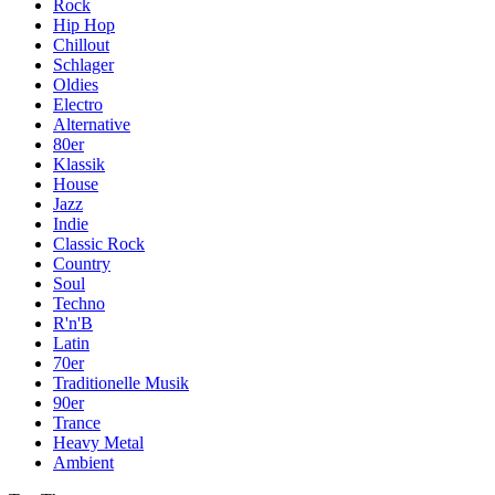
Rock
Hip Hop
Chillout
Schlager
Oldies
Electro
Alternative
80er
Klassik
House
Jazz
Indie
Classic Rock
Country
Soul
Techno
R'n'B
Latin
70er
Traditionelle Musik
90er
Trance
Heavy Metal
Ambient