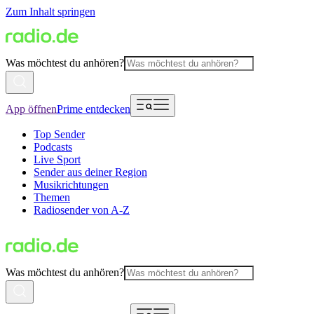
Zum Inhalt springen
Was möchtest du anhören?
App öffnen
Prime entdecken
Top Sender
Podcasts
Live Sport
Sender aus deiner Region
Musikrichtungen
Themen
Radiosender von A-Z
Was möchtest du anhören?