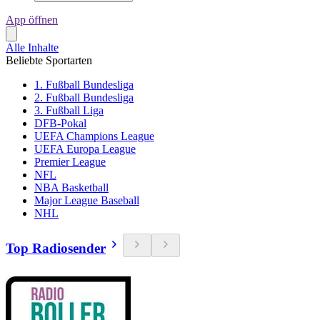
App öffnen
Alle Inhalte
Beliebte Sportarten
1. Fußball Bundesliga
2. Fußball Bundesliga
3. Fußball Liga
DFB-Pokal
UEFA Champions League
UEFA Europa League
Premier League
NFL
NBA Basketball
Major League Baseball
NHL
Top Radiosender