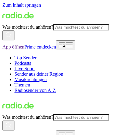
Zum Inhalt springen
Was möchtest du anhören?
App öffnen
Prime entdecken
Top Sender
Podcasts
Live Sport
Sender aus deiner Region
Musikrichtungen
Themen
Radiosender von A-Z
Was möchtest du anhören?