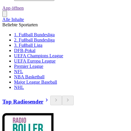
App öffnen
Alle Inhalte
Beliebte Sportarten
1. Fußball Bundesliga
2. Fußball Bundesliga
3. Fußball Liga
DFB-Pokal
UEFA Champions League
UEFA Europa League
Premier League
NFL
NBA Basketball
Major League Baseball
NHL
Top Radiosender