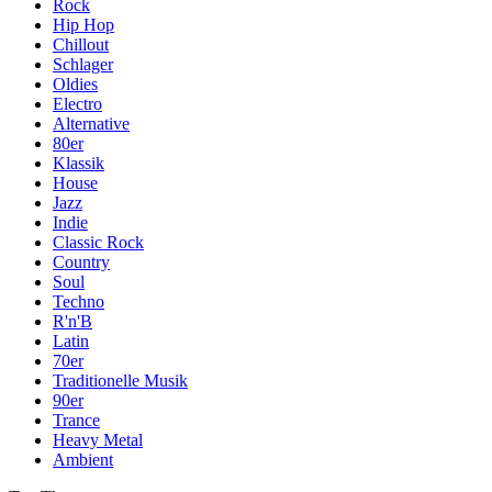
Rock
Hip Hop
Chillout
Schlager
Oldies
Electro
Alternative
80er
Klassik
House
Jazz
Indie
Classic Rock
Country
Soul
Techno
R'n'B
Latin
70er
Traditionelle Musik
90er
Trance
Heavy Metal
Ambient