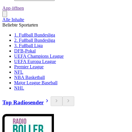
App öffnen
Alle Inhalte
Beliebte Sportarten
1. Fußball Bundesliga
2. Fußball Bundesliga
3. Fußball Liga
DFB-Pokal
UEFA Champions League
UEFA Europa League
Premier League
NFL
NBA Basketball
Major League Baseball
NHL
Top Radiosender