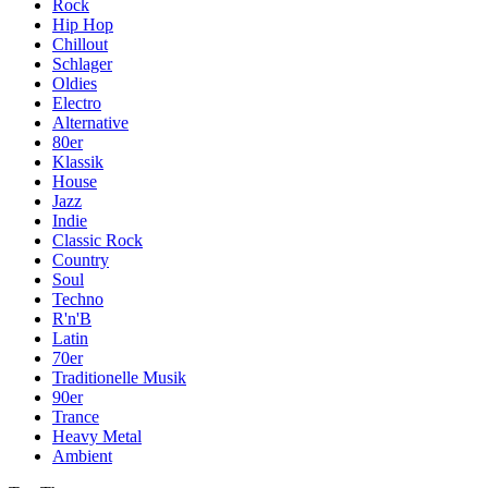
Rock
Hip Hop
Chillout
Schlager
Oldies
Electro
Alternative
80er
Klassik
House
Jazz
Indie
Classic Rock
Country
Soul
Techno
R'n'B
Latin
70er
Traditionelle Musik
90er
Trance
Heavy Metal
Ambient