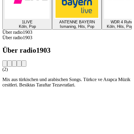
1LIVE
ANTENNE BAYERN
WDR 4 Ruhrg
Köln, Pop
Ismaning, Hits, Pop
Köln, Hits, Pop
Über radio1903
Über radio1903
Über radio1903
(2)
Mix aus türkischen und arabischen Songs. Türkce ve Arapca Müzik
cesitleri. Besiktas Taraftar Tezavratlari.
Sender-Website