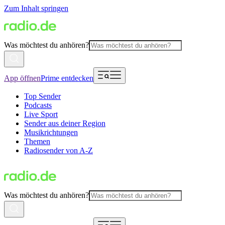
Zum Inhalt springen
Was möchtest du anhören?
App öffnen
Prime entdecken
Top Sender
Podcasts
Live Sport
Sender aus deiner Region
Musikrichtungen
Themen
Radiosender von A-Z
Was möchtest du anhören?