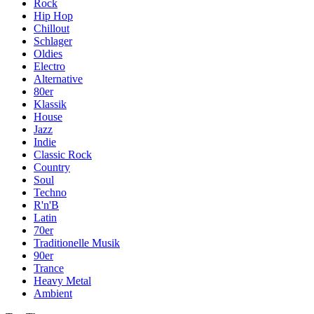
Rock
Hip Hop
Chillout
Schlager
Oldies
Electro
Alternative
80er
Klassik
House
Jazz
Indie
Classic Rock
Country
Soul
Techno
R'n'B
Latin
70er
Traditionelle Musik
90er
Trance
Heavy Metal
Ambient