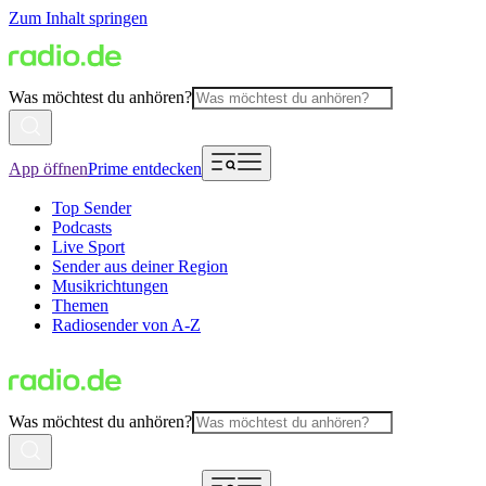
Zum Inhalt springen
Was möchtest du anhören?
App öffnen
Prime entdecken
Top Sender
Podcasts
Live Sport
Sender aus deiner Region
Musikrichtungen
Themen
Radiosender von A-Z
Was möchtest du anhören?