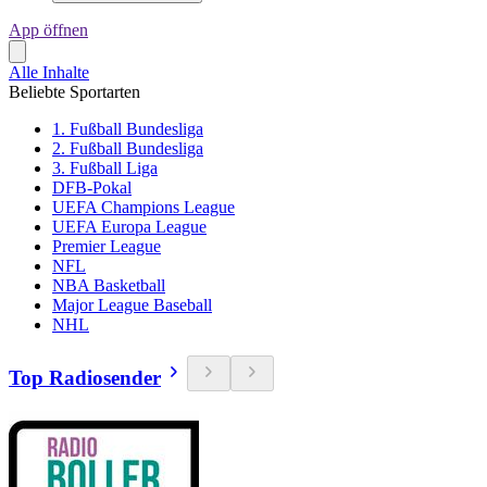
App öffnen
Alle Inhalte
Beliebte Sportarten
1. Fußball Bundesliga
2. Fußball Bundesliga
3. Fußball Liga
DFB-Pokal
UEFA Champions League
UEFA Europa League
Premier League
NFL
NBA Basketball
Major League Baseball
NHL
Top Radiosender