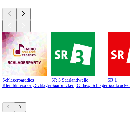
Schlagerparadies
SR 3 Saarlandwelle
SR 1
Kleinblittersdorf, Schlager
Saarbrücken, Oldies, Schlager
Saarbrücken
Top
Podcasts
Top
Podcasts
Top
Podcasts