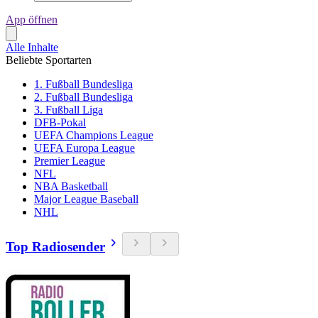
App öffnen
Alle Inhalte
Beliebte Sportarten
1. Fußball Bundesliga
2. Fußball Bundesliga
3. Fußball Liga
DFB-Pokal
UEFA Champions League
UEFA Europa League
Premier League
NFL
NBA Basketball
Major League Baseball
NHL
Top Radiosender