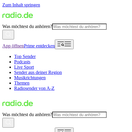
Zum Inhalt springen
Was möchtest du anhören?
App öffnen
Prime entdecken
Top Sender
Podcasts
Live Sport
Sender aus deiner Region
Musikrichtungen
Themen
Radiosender von A-Z
Was möchtest du anhören?