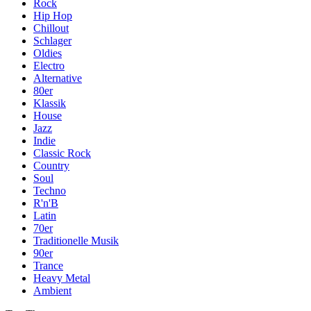
Rock
Hip Hop
Chillout
Schlager
Oldies
Electro
Alternative
80er
Klassik
House
Jazz
Indie
Classic Rock
Country
Soul
Techno
R'n'B
Latin
70er
Traditionelle Musik
90er
Trance
Heavy Metal
Ambient