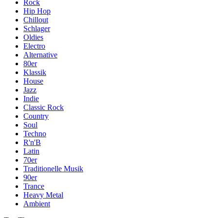
Rock
Hip Hop
Chillout
Schlager
Oldies
Electro
Alternative
80er
Klassik
House
Jazz
Indie
Classic Rock
Country
Soul
Techno
R'n'B
Latin
70er
Traditionelle Musik
90er
Trance
Heavy Metal
Ambient