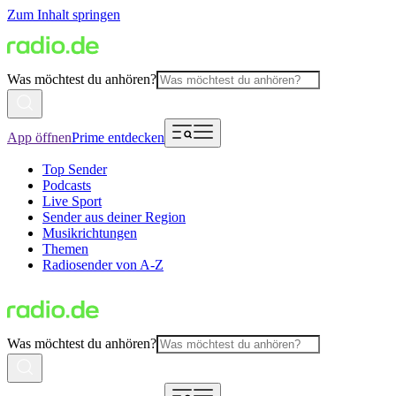
Zum Inhalt springen
Was möchtest du anhören?
App öffnen
Prime entdecken
Top Sender
Podcasts
Live Sport
Sender aus deiner Region
Musikrichtungen
Themen
Radiosender von A-Z
Was möchtest du anhören?