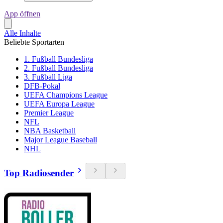
App öffnen
Alle Inhalte
Beliebte Sportarten
1. Fußball Bundesliga
2. Fußball Bundesliga
3. Fußball Liga
DFB-Pokal
UEFA Champions League
UEFA Europa League
Premier League
NFL
NBA Basketball
Major League Baseball
NHL
Top Radiosender