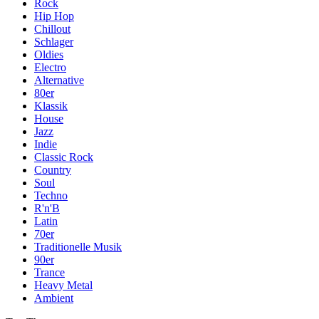
Rock
Hip Hop
Chillout
Schlager
Oldies
Electro
Alternative
80er
Klassik
House
Jazz
Indie
Classic Rock
Country
Soul
Techno
R'n'B
Latin
70er
Traditionelle Musik
90er
Trance
Heavy Metal
Ambient