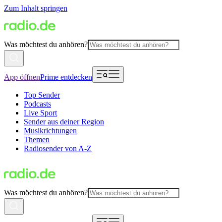
Zum Inhalt springen
Was möchtest du anhören?
App öffnen
Prime entdecken
Top Sender
Podcasts
Live Sport
Sender aus deiner Region
Musikrichtungen
Themen
Radiosender von A-Z
Was möchtest du anhören?