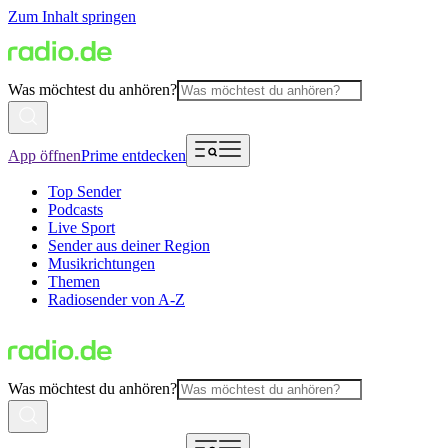
Zum Inhalt springen
Was möchtest du anhören?
App öffnen
Prime entdecken
Top Sender
Podcasts
Live Sport
Sender aus deiner Region
Musikrichtungen
Themen
Radiosender von A-Z
Was möchtest du anhören?