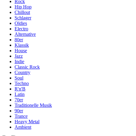
Rock
Hip Hop
Chillout
Schlager
Oldies
Electro
Alternative
80er
Klassik
House
Jazz
Indie
Classic Rock
Country
Soul
Techno
R'n'B
Latin
70er
Traditionelle Musik
90er
Trance
Heavy Metal
Ambient