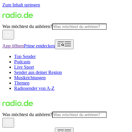
Zum Inhalt springen
Was möchtest du anhören?
App öffnen
Prime entdecken
Top Sender
Podcasts
Live Sport
Sender aus deiner Region
Musikrichtungen
Themen
Radiosender von A-Z
Was möchtest du anhören?