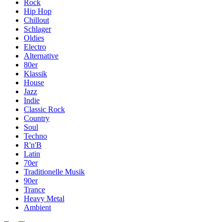
Rock
Hip Hop
Chillout
Schlager
Oldies
Electro
Alternative
80er
Klassik
House
Jazz
Indie
Classic Rock
Country
Soul
Techno
R'n'B
Latin
70er
Traditionelle Musik
90er
Trance
Heavy Metal
Ambient