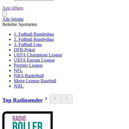
App öffnen
Alle Inhalte
Beliebte Sportarten
1. Fußball Bundesliga
2. Fußball Bundesliga
3. Fußball Liga
DFB-Pokal
UEFA Champions League
UEFA Europa League
Premier League
NFL
NBA Basketball
Major League Baseball
NHL
Top Radiosender