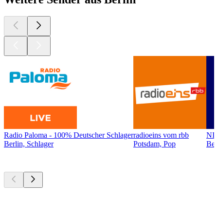
Radio Paloma - 100% Deutscher Schlager
radioeins vom rbb
NI
Berlin, Schlager
Potsdam, Pop
Ber
Top
Podcasts
Top
Podcasts
Top
Podcasts