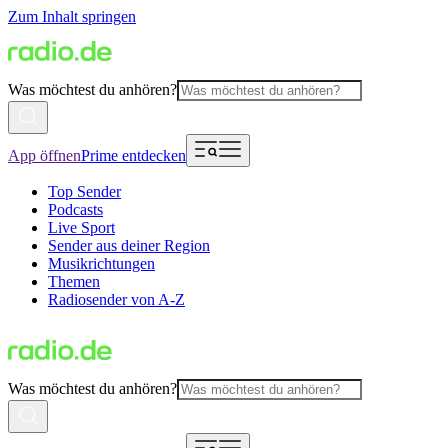
Zum Inhalt springen
Was möchtest du anhören?
App öffnen
Prime entdecken
Top Sender
Podcasts
Live Sport
Sender aus deiner Region
Musikrichtungen
Themen
Radiosender von A-Z
Was möchtest du anhören?