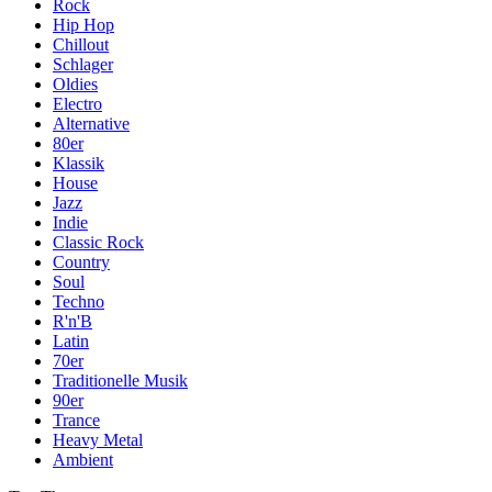
Rock
Hip Hop
Chillout
Schlager
Oldies
Electro
Alternative
80er
Klassik
House
Jazz
Indie
Classic Rock
Country
Soul
Techno
R'n'B
Latin
70er
Traditionelle Musik
90er
Trance
Heavy Metal
Ambient