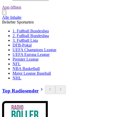
App öffnen
Alle Inhalte
Beliebte Sportarten
1. Fußball Bundesliga
2. Fußball Bundesliga
3. Fußball Liga
DFB-Pokal
UEFA Champions League
UEFA Europa League
Premier League
NFL
NBA Basketball
Major League Baseball
NHL
Top Radiosender