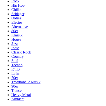
Rock
Hip Hop
Chillout
Schlager
Oldies
Electro
Alternative
80er
Klassik
House
Jazz
Indie
Classic Rock
Country
Soul
Techno
R'n'B
Latin
70er
Traditionelle Musik
90er
Trance
Heavy Metal
Ambient