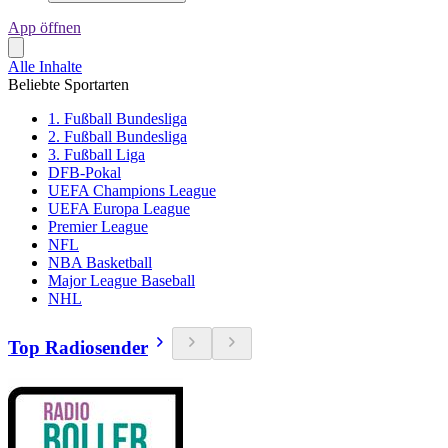
App öffnen
Alle Inhalte
Beliebte Sportarten
1. Fußball Bundesliga
2. Fußball Bundesliga
3. Fußball Liga
DFB-Pokal
UEFA Champions League
UEFA Europa League
Premier League
NFL
NBA Basketball
Major League Baseball
NHL
Top Radiosender