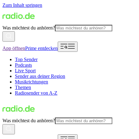
Zum Inhalt springen
Was möchtest du anhören?
App öffnen
Prime entdecken
Top Sender
Podcasts
Live Sport
Sender aus deiner Region
Musikrichtungen
Themen
Radiosender von A-Z
Was möchtest du anhören?